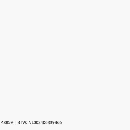
0148859 | BTW: NL003406339B66
