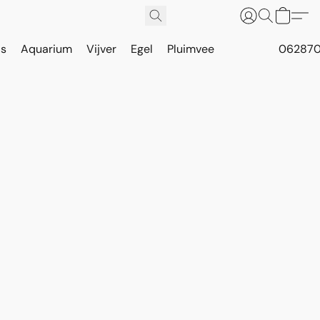
is
Aquarium
Vijver
Egel
Pluimvee
062870