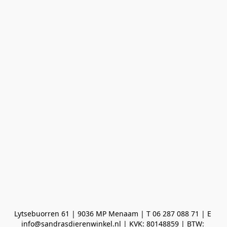
Lytsebuorren 61 | 9036 MP Menaam | T 06 287 088 71 | E 
info@sandrasdierenwinkel.nl | KVK: 80148859 | BTW: 