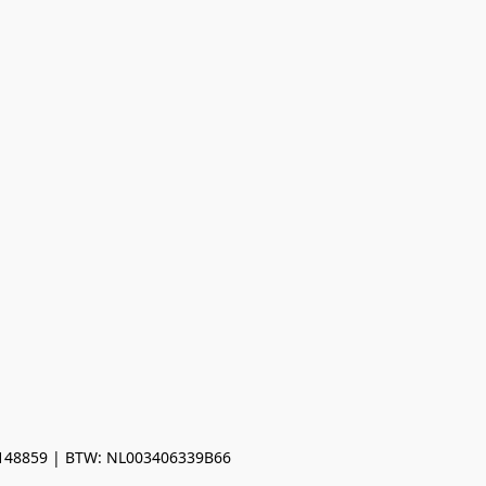
0148859 | BTW: NL003406339B66
