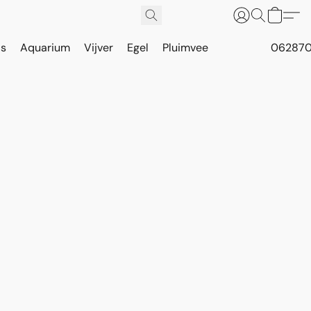
is
Aquarium
Vijver
Egel
Pluimvee
062870