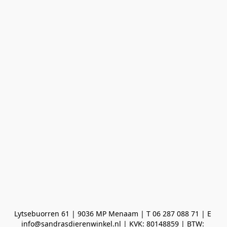
Lytsebuorren 61 | 9036 MP Menaam | T 06 287 088 71 | E 
info@sandrasdierenwinkel.nl | KVK: 80148859 | BTW: 