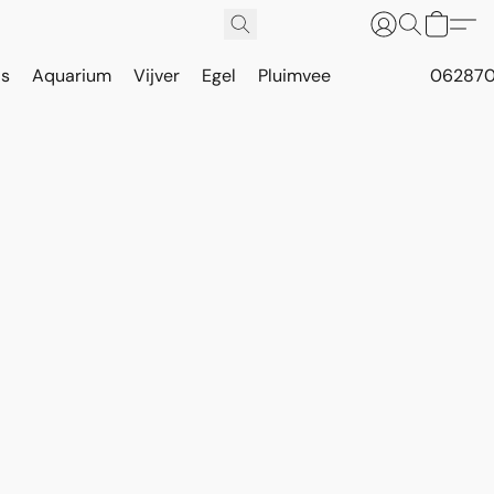
is
Aquarium
Vijver
Egel
Pluimvee
062870