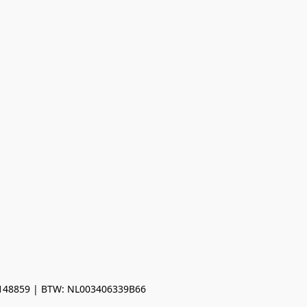
0148859 | BTW: NL003406339B66
