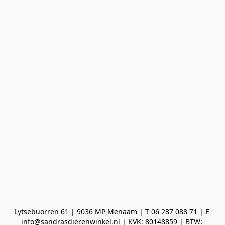
Lytsebuorren 61 | 9036 MP Menaam | T 06 287 088 71 | E 
info@sandrasdierenwinkel.nl | KVK: 80148859 | BTW: 