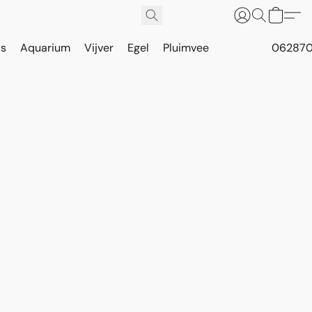
is
Aquarium
Vijver
Egel
Pluimvee
062870