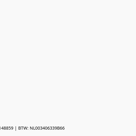
0148859 | BTW: NL003406339B66
