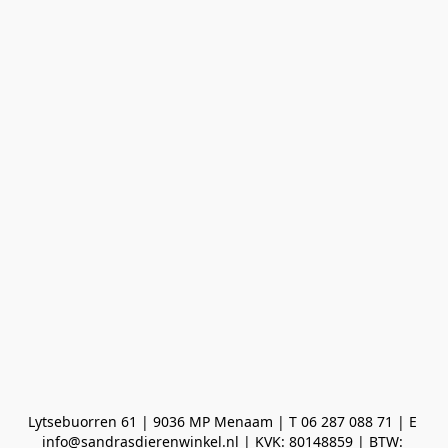
Lytsebuorren 61 | 9036 MP Menaam | T 06 287 088 71 | E 
info@sandrasdierenwinkel.nl | KVK: 80148859 | BTW: 