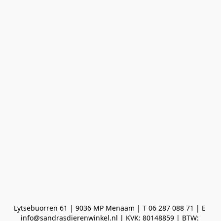
Lytsebuorren 61 | 9036 MP Menaam | T 06 287 088 71 | E 
info@sandrasdierenwinkel.nl | KVK: 80148859 | BTW: 