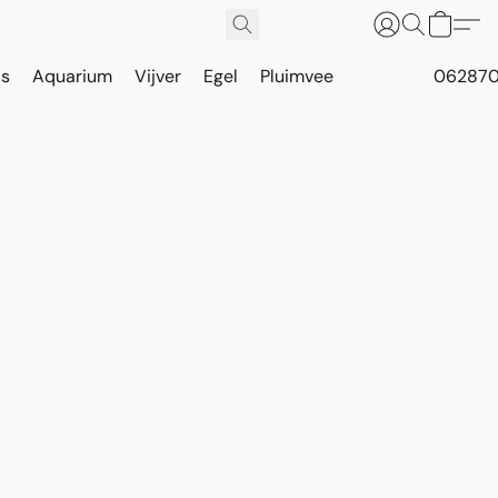
is
Aquarium
Vijver
Egel
Pluimvee
062870