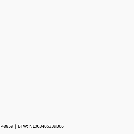
0148859 | BTW: NL003406339B66
