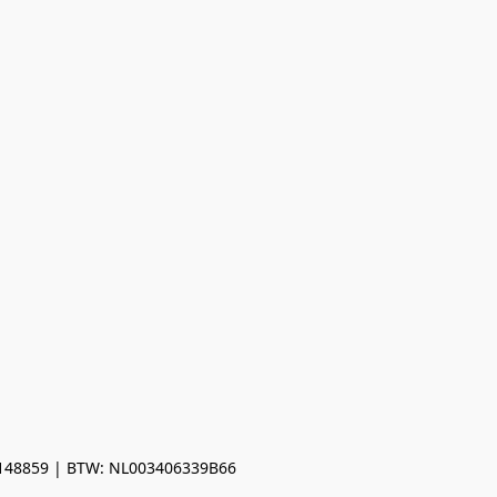
0148859 | BTW: NL003406339B66
