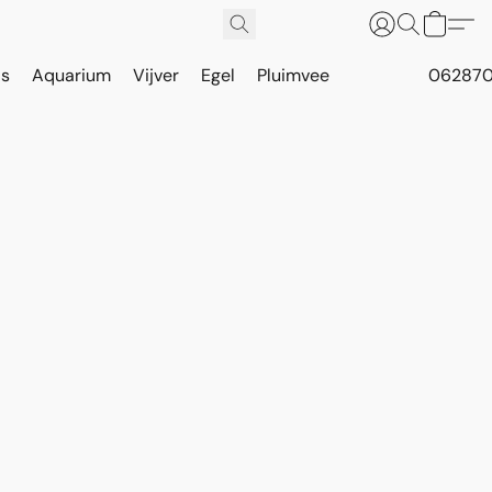
is
Aquarium
Vijver
Egel
Pluimvee
062870