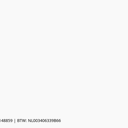
0148859 | BTW: NL003406339B66
