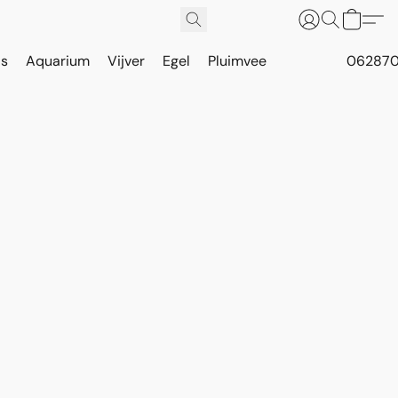
is
Aquarium
Vijver
Egel
Pluimvee
062870