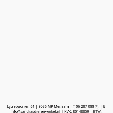
Lytsebuorren 61 | 9036 MP Menaam | T 06 287 088 71 | E 
info@sandrasdierenwinkel.nl | KVK: 80148859 | BTW: 