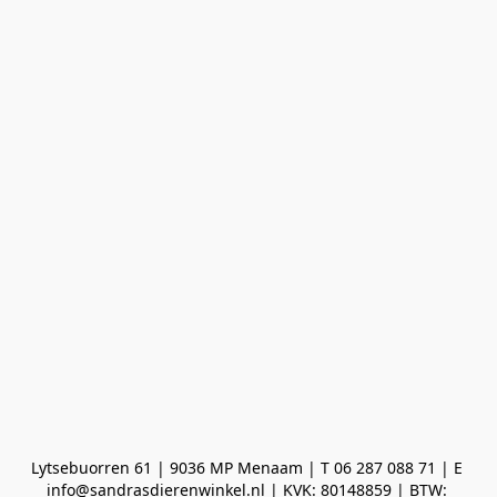
Lytsebuorren 61 | 9036 MP Menaam | T 06 287 088 71 | E 
info@sandrasdierenwinkel.nl | KVK: 80148859 | BTW: 