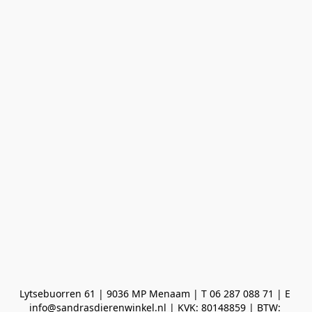
Lytsebuorren 61 | 9036 MP Menaam | T 06 287 088 71 | E 
info@sandrasdierenwinkel.nl | KVK: 80148859 | BTW: 