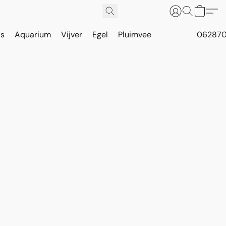
is
Aquarium
Vijver
Egel
Pluimvee
062870