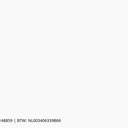
0148859 | BTW: NL003406339B66
