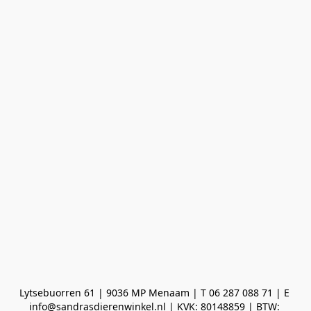
Lytsebuorren 61 | 9036 MP Menaam | T 06 287 088 71 | E 
info@sandrasdierenwinkel.nl | KVK: 80148859 | BTW: 