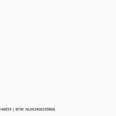
0148859 | BTW: NL003406339B66
