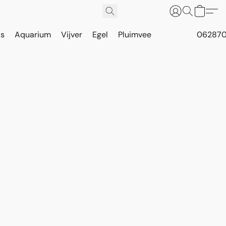
is
Aquarium
Vijver
Egel
Pluimvee
062870