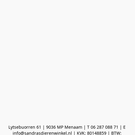
Lytsebuorren 61 | 9036 MP Menaam | T 06 287 088 71 | E 
info@sandrasdierenwinkel.nl | KVK: 80148859 | BTW: 