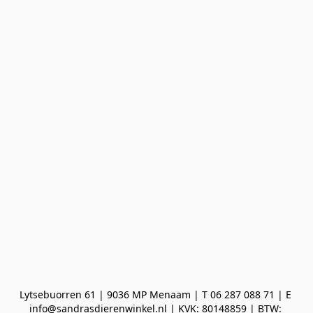
Lytsebuorren 61 | 9036 MP Menaam | T 06 287 088 71 | E 
info@sandrasdierenwinkel.nl | KVK: 80148859 | BTW: 