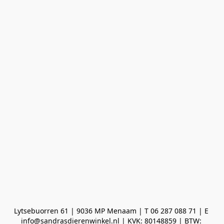
Lytsebuorren 61 | 9036 MP Menaam | T 06 287 088 71 | E 
info@sandrasdierenwinkel.nl | KVK: 80148859 | BTW: 