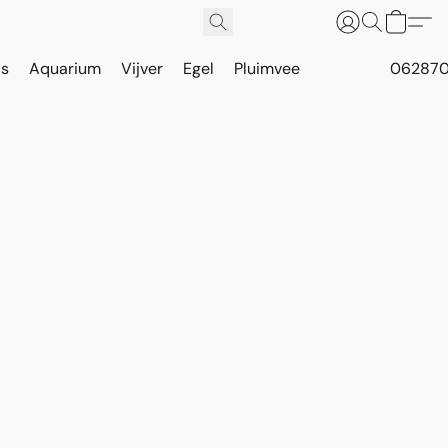
is
Aquarium
Vijver
Egel
Pluimvee
062870