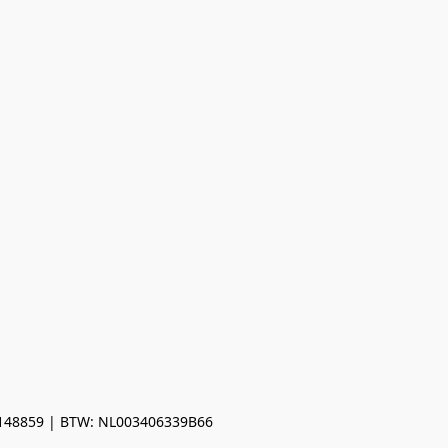
0148859 | BTW: NL003406339B66
