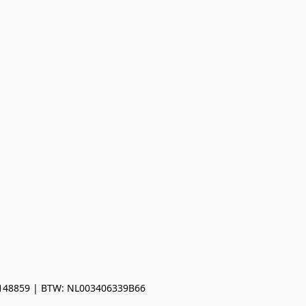
0148859 | BTW: NL003406339B66
