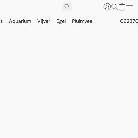
is
Aquarium
Vijver
Egel
Pluimvee
062870