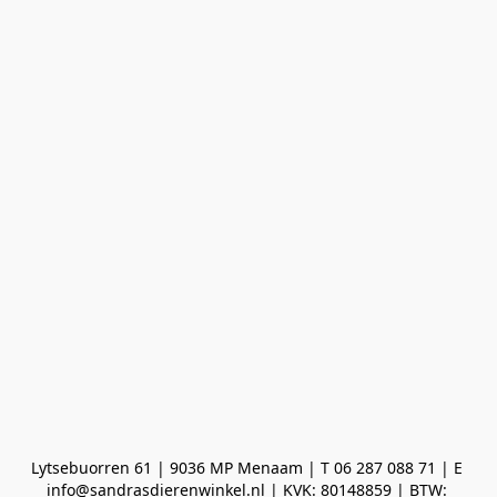
Lytsebuorren 61 | 9036 MP Menaam | T 06 287 088 71 | E 
info@sandrasdierenwinkel.nl | KVK: 80148859 | BTW: 