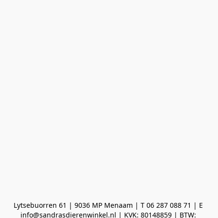
Lytsebuorren 61 | 9036 MP Menaam | T 06 287 088 71 | E 
info@sandrasdierenwinkel.nl | KVK: 80148859 | BTW: 