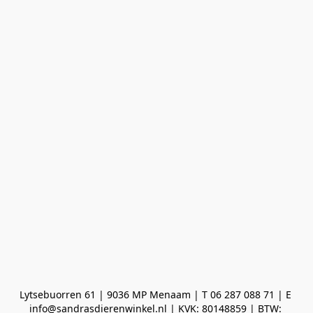
Lytsebuorren 61 | 9036 MP Menaam | T 06 287 088 71 | E 
info@sandrasdierenwinkel.nl | KVK: 80148859 | BTW: 