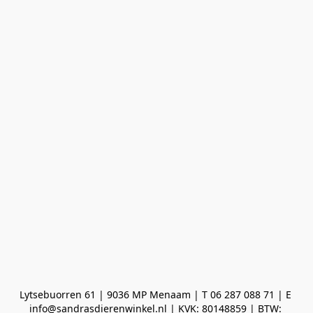
Lytsebuorren 61 | 9036 MP Menaam | T 06 287 088 71 | E 
info@sandrasdierenwinkel.nl | KVK: 80148859 | BTW: 