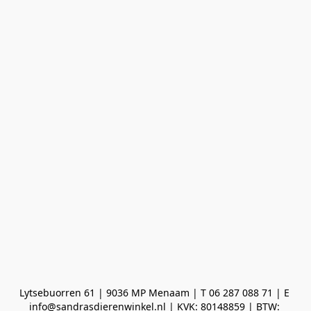
Lytsebuorren 61 | 9036 MP Menaam | T 06 287 088 71 | E 
info@sandrasdierenwinkel.nl | KVK: 80148859 | BTW: 