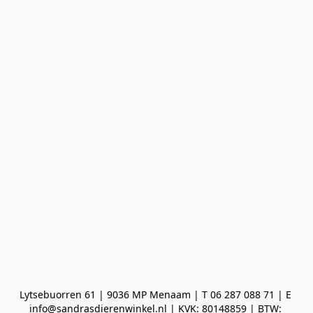
Lytsebuorren 61 | 9036 MP Menaam | T 06 287 088 71 | E 
info@sandrasdierenwinkel.nl | KVK: 80148859 | BTW: 