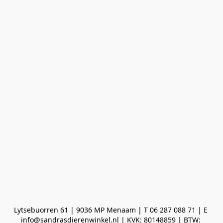
Lytsebuorren 61 | 9036 MP Menaam | T 06 287 088 71 | E 
info@sandrasdierenwinkel.nl | KVK: 80148859 | BTW: 