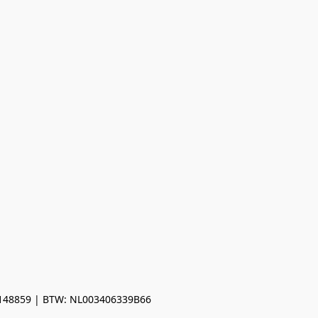
0148859 | BTW: NL003406339B66
