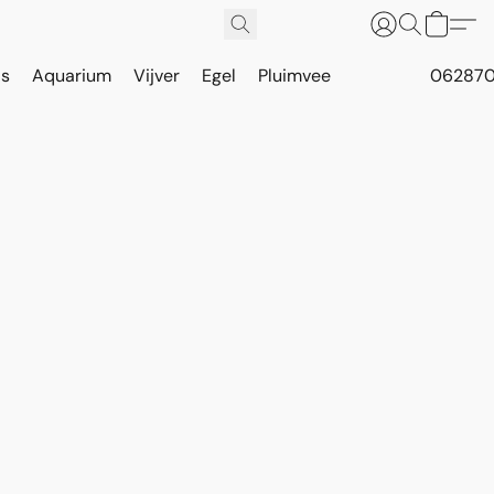
is
Aquarium
Vijver
Egel
Pluimvee
062870