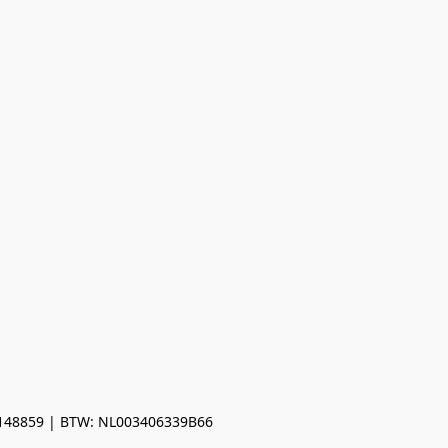
0148859 | BTW: NL003406339B66
