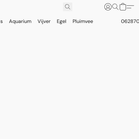
is
Aquarium
Vijver
Egel
Pluimvee
062870