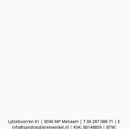
Lytsebuorren 61 | 9036 MP Menaam | T 06 287 088 71 | E 
info@sandrasdierenwinkel.nl | KVK: 80148859 | BTW: 