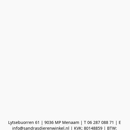
Lytsebuorren 61 | 9036 MP Menaam | T 06 287 088 71 | E 
info@sandrasdierenwinkel.nl | KVK: 80148859 | BTW: 