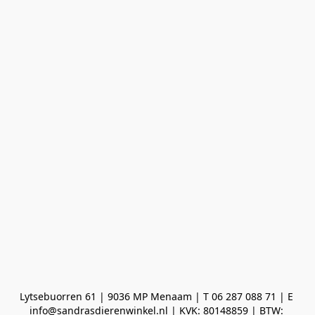
Lytsebuorren 61 | 9036 MP Menaam | T 06 287 088 71 | E 
info@sandrasdierenwinkel.nl | KVK: 80148859 | BTW: 