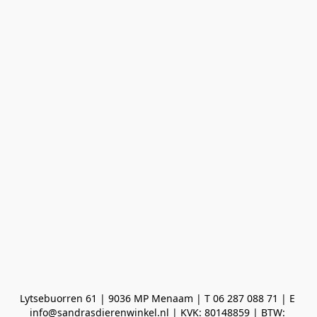
Lytsebuorren 61 | 9036 MP Menaam | T 06 287 088 71 | E 
info@sandrasdierenwinkel.nl | KVK: 80148859 | BTW: 