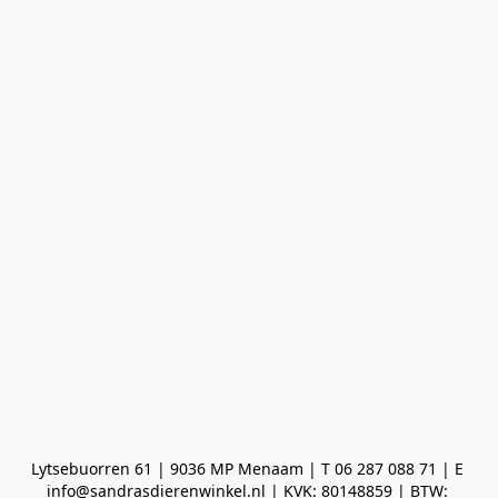
Lytsebuorren 61 | 9036 MP Menaam | T 06 287 088 71 | E 
info@sandrasdierenwinkel.nl | KVK: 80148859 | BTW: 