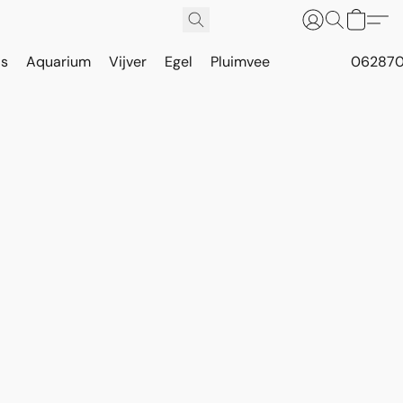
is
Aquarium
Vijver
Egel
Pluimvee
062870