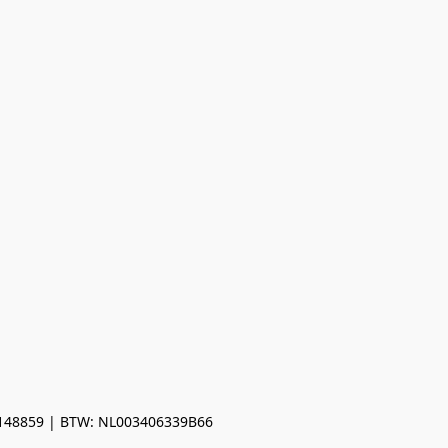
0148859 | BTW: NL003406339B66
