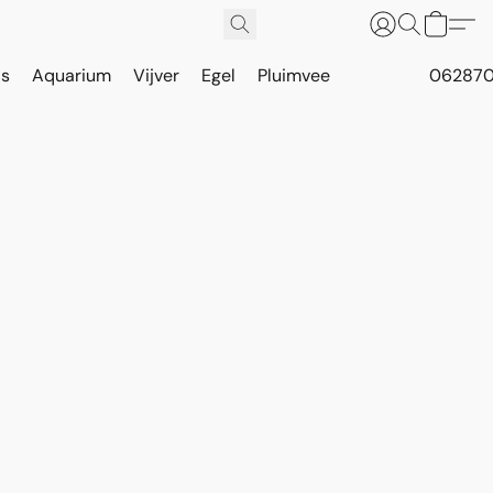
is
Aquarium
Vijver
Egel
Pluimvee
062870