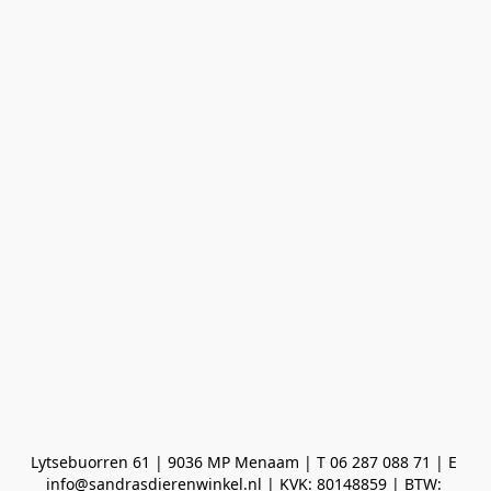
Lytsebuorren 61 | 9036 MP Menaam | T 06 287 088 71 | E 
info@sandrasdierenwinkel.nl | KVK: 80148859 | BTW: 