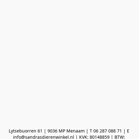
Lytsebuorren 61 | 9036 MP Menaam | T 06 287 088 71 | E 
info@sandrasdierenwinkel.nl | KVK: 80148859 | BTW: 