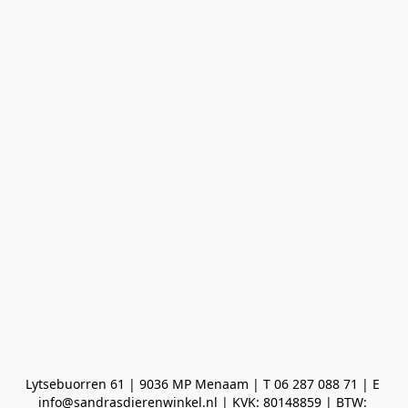
Lytsebuorren 61 | 9036 MP Menaam | T 06 287 088 71 | E 
info@sandrasdierenwinkel.nl | KVK: 80148859 | BTW: 