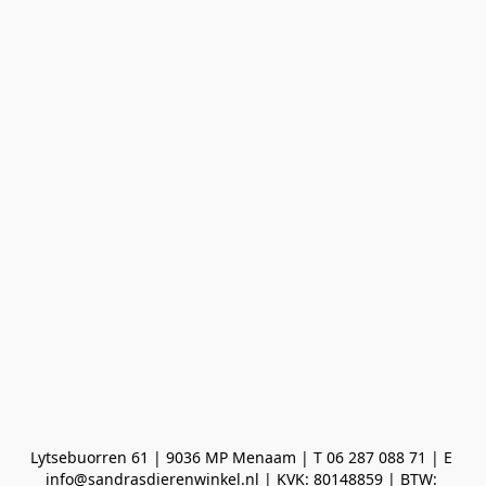
Lytsebuorren 61 | 9036 MP Menaam | T 06 287 088 71 | E 
info@sandrasdierenwinkel.nl | KVK: 80148859 | BTW: 