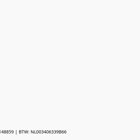
0148859 | BTW: NL003406339B66
