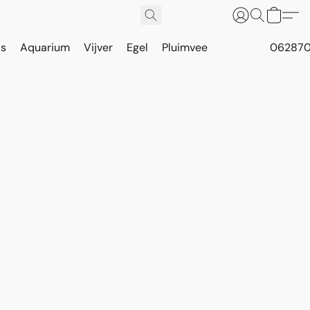
is
Aquarium
Vijver
Egel
Pluimvee
062870