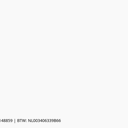
0148859 | BTW: NL003406339B66
