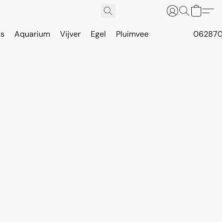
is
Aquarium
Vijver
Egel
Pluimvee
062870