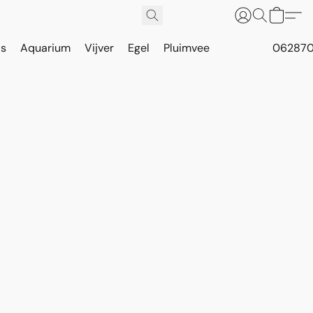
is
Aquarium
Vijver
Egel
Pluimvee
062870