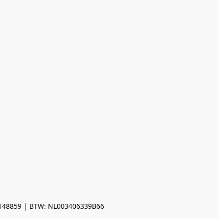
0148859 | BTW: NL003406339B66
