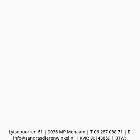
Lytsebuorren 61 | 9036 MP Menaam | T 06 287 088 71 | E 
info@sandrasdierenwinkel.nl | KVK: 80148859 | BTW: 