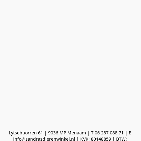
Lytsebuorren 61 | 9036 MP Menaam | T 06 287 088 71 | E 
info@sandrasdierenwinkel.nl | KVK: 80148859 | BTW: 