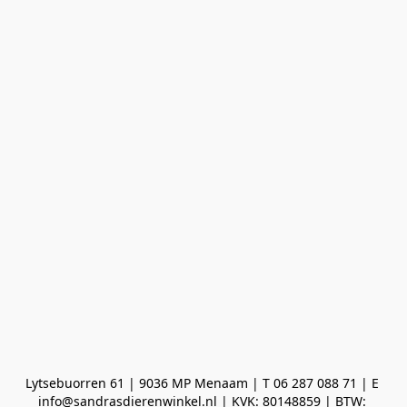
Lytsebuorren 61 | 9036 MP Menaam | T 06 287 088 71 | E 
info@sandrasdierenwinkel.nl | KVK: 80148859 | BTW: 