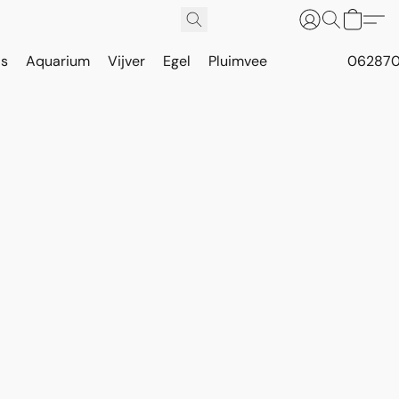
is
Aquarium
Vijver
Egel
Pluimvee
062870