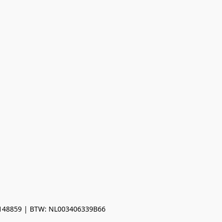
0148859 | BTW: NL003406339B66
